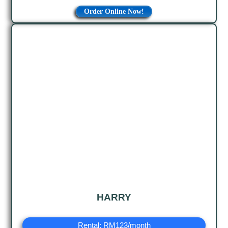
Order Online Now!
HARRY
Rental: RM123/month