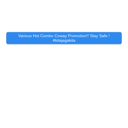
Various Hot Combo Coway Promotion!! Stay Safe !
#kitajagakita