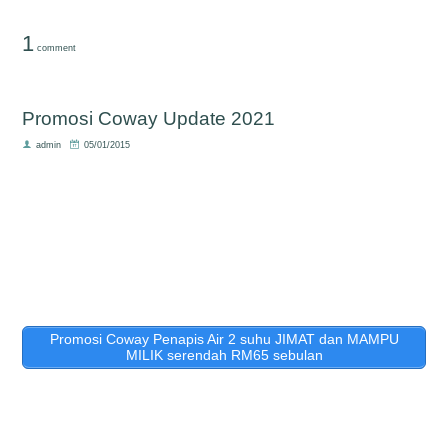
1
comment
Promosi Coway Update 2021
admin
05/01/2015
Promosi Coway Penapis Air 2 suhu JIMAT dan MAMPU
MILIK serendah RM65 sebulan