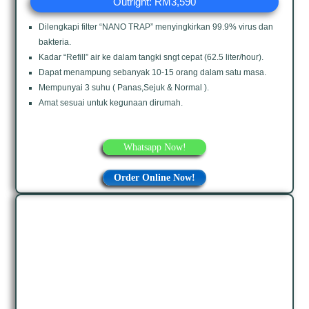
Outright: RM3,590
Dilengkapi filter “NANO TRAP” menyingkirkan 99.9% virus dan
bakteria.
Kadar “Refill” air ke dalam tangki sngt cepat (62.5 liter/hour).
Dapat menampung sebanyak 10-15 orang dalam satu masa.
Mempunyai 3 suhu ( Panas,Sejuk & Normal ).
Amat sesuai untuk kegunaan dirumah.
Whatsapp Now!
Order Online Now!