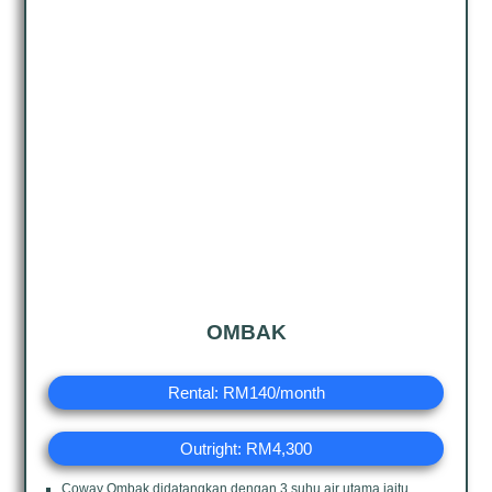
OMBAK
Rental: RM140/month
Outright: RM4,300
Coway Ombak didatangkan dengan 3 suhu air utama,iaitu