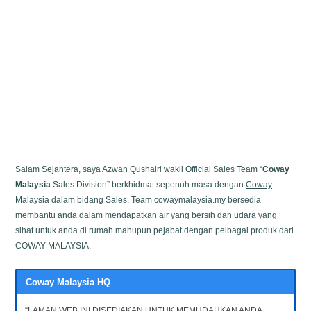
Salam Sejahtera, saya Azwan Qushairi wakil Official Sales Team “
Coway
Malaysia
Sales Division” berkhidmat sepenuh masa dengan
Coway
Malaysia dalam bidang Sales. Team cowaymalaysia.my bersedia
membantu anda dalam mendapatkan air yang bersih dan udara yang
sihat untuk anda di rumah mahupun pejabat dengan pelbagai produk dari
COWAY MALAYSIA.
Coway Malaysia HQ
“LAMAN WEB INI DISEDIAKAN UNTUK MEMUDAHKAN ANDA