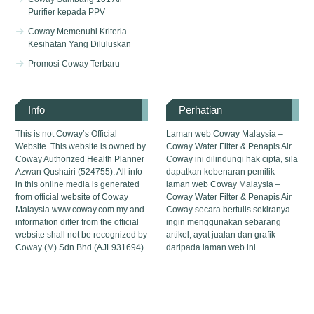
Purifier kepada PPV
Coway Memenuhi Kriteria
Kesihatan Yang Diluluskan
Promosi Coway Terbaru
Info
Perhatian
This is not Coway’s Official
Laman web Coway Malaysia –
Website. This website is owned by
Coway Water Filter & Penapis Air
Coway Authorized Health Planner
Coway ini dilindungi hak cipta, sila
Azwan Qushairi (524755). All info
dapatkan kebenaran pemilik
in this online media is generated
laman web Coway Malaysia –
from official website of Coway
Coway Water Filter & Penapis Air
Malaysia www.coway.com.my and
Coway secara bertulis sekiranya
information differ from the official
ingin menggunakan sebarang
website shall not be recognized by
artikel, ayat jualan dan grafik
Coway (M) Sdn Bhd (AJL931694)
daripada laman web ini.