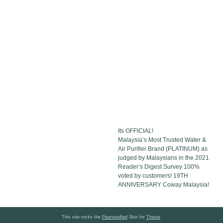
Its OFFICIAL!
Malaysia’s Most Trusted Water &
Air Purifier Brand (PLATINUM) as
judged by Malaysians in the 2021
Reader’s Digest Survey 100%
voted by customers! 19TH
ANNIVERSARY Coway Malaysia!
This site rocks the
Pearsonified
Skin for
Thesis
.