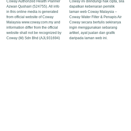
Coway Authorized Health Planner
Coway ini dilindungi hak cipta, sila
Azwan Qushairi (524755). All info
dapatkan kebenaran pemilik
in this online media is generated
laman web Coway Malaysia –
from official website of Coway
Coway Water Filter & Penapis Air
Malaysia www.coway.com.my and
Coway secara bertulis sekiranya
information differ from the official
ingin menggunakan sebarang
website shall not be recognized by
artikel, ayat jualan dan grafik
Coway (M) Sdn Bhd (AJL931694)
daripada laman web ini.