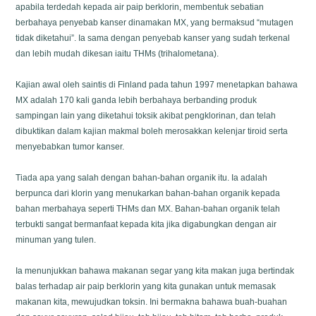
apabila terdedah kepada air paip berklorin, membentuk sebatian
berbahaya penyebab kanser dinamakan MX, yang bermaksud “mutagen
tidak diketahui”. Ia sama dengan penyebab kanser yang sudah terkenal
dan lebih mudah dikesan iaitu THMs (trihalometana).
Kajian awal oleh saintis di Finland pada tahun 1997 menetapkan bahawa
MX adalah 170 kali ganda lebih berbahaya berbanding produk
sampingan lain yang diketahui toksik akibat pengklorinan, dan telah
dibuktikan dalam kajian makmal boleh merosakkan kelenjar tiroid serta
menyebabkan tumor kanser.
Tiada apa yang salah dengan bahan-bahan organik itu. Ia adalah
berpunca dari klorin yang menukarkan bahan-bahan organik kepada
bahan merbahaya seperti THMs dan MX. Bahan-bahan organik telah
terbukti sangat bermanfaat kepada kita jika digabungkan dengan air
minuman yang tulen.
Ia menunjukkan bahawa makanan segar yang kita makan juga bertindak
balas terhadap air paip berklorin yang kita gunakan untuk memasak
makanan kita, mewujudkan toksin. Ini bermakna bahawa buah-buahan