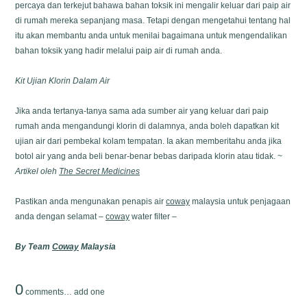
percaya dan terkejut bahawa bahan toksik ini mengalir keluar dari paip air
di rumah mereka sepanjang masa. Tetapi dengan mengetahui tentang hal
itu akan membantu anda untuk menilai bagaimana untuk mengendalikan
bahan toksik yang hadir melalui paip air di rumah anda.
Kit Ujian Klorin Dalam Air
Jika anda tertanya-tanya sama ada sumber air yang keluar dari paip
rumah anda mengandungi klorin di dalamnya, anda boleh dapatkan kit
ujian air dari pembekal kolam tempatan. Ia akan memberitahu anda jika
botol air yang anda beli benar-benar bebas daripada klorin atau tidak. ~
Artikel oleh
The Secret Medicines
Pastikan anda mengunakan penapis air
coway
malaysia untuk penjagaan
anda dengan selamat –
coway
water filter –
By Team
Coway
Malaysia
0
comments…
add one