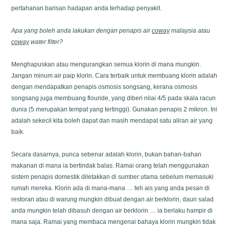
pertahanan barisan hadapan anda terhadap penyakit.
Apa yang boleh anda lakukan dengan penapis air
coway
malaysia atau
coway
water filter?
Menghapuskan atau mengurangkan semua klorin di mana mungkin.
Jangan minum air paip klorin. Cara terbaik untuk membuang klorin adalah
dengan mendapatkan penapis osmosis songsang, kerana osmosis
songsang juga membuang flouride, yang diberi nilai 4/5 pada skala racun
dunia (5 merupakan tempat yang tertinggi). Gunakan penapis 2 mikron. Ini
adalah sekecil kita boleh dapat dan masih mendapat satu aliran air yang
baik.
Secara dasarnya, punca sebenar adalah klorin, bukan bahan-bahan
makanan di mana ia bertindak balas. Ramai orang telah menggunakan
sistem penapis domestik diletakkan di sumber utama sebelum memasuki
rumah mereka. Klorin ada di mana-mana … teh ais yang anda pesan di
restoran atau di warung mungkin dibuat dengan air berklorin, daun salad
anda mungkin telah dibasuh dengan air berklorin … ia berlaku hampir di
mana saja. Ramai yang membaca mengenai bahaya klorin mungkin tidak