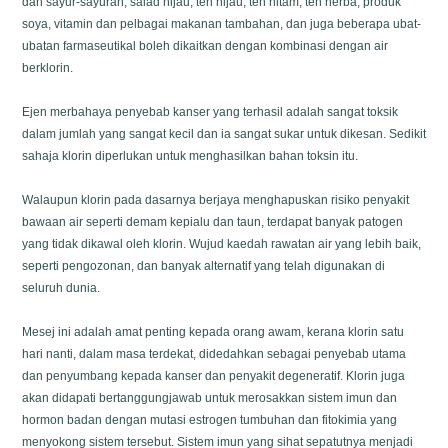
dan sayur-sayuran, salad hijau, teh hijau, teh hitam, teh herba, produk
soya, vitamin dan pelbagai makanan tambahan, dan juga beberapa ubat-
ubatan farmaseutikal boleh dikaitkan dengan kombinasi dengan air
berklorin.
Ejen merbahaya penyebab kanser yang terhasil adalah sangat toksik
dalam jumlah yang sangat kecil dan ia sangat sukar untuk dikesan. Sedikit
sahaja klorin diperlukan untuk menghasilkan bahan toksin itu.
Walaupun klorin pada dasarnya berjaya menghapuskan risiko penyakit
bawaan air seperti demam kepialu dan taun, terdapat banyak patogen
yang tidak dikawal oleh klorin. Wujud kaedah rawatan air yang lebih baik,
seperti pengozonan, dan banyak alternatif yang telah digunakan di
seluruh dunia.
Mesej ini adalah amat penting kepada orang awam, kerana klorin satu
hari nanti, dalam masa terdekat, didedahkan sebagai penyebab utama
dan penyumbang kepada kanser dan penyakit degeneratif. Klorin juga
akan didapati bertanggungjawab untuk merosakkan sistem imun dan
hormon badan dengan mutasi estrogen tumbuhan dan fitokimia yang
menyokong sistem tersebut. Sistem imun yang sihat sepatutnya menjadi