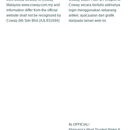
Malaysia www.coway.com.my and
Coway secara bertulis sekiranya
information differ from the official
ingin menggunakan sebarang
website shall not be recognized by
artikel, ayat jualan dan grafik
Coway (M) Sdn Bhd (AJL931694)
daripada laman web ini.
Its OFFICIAL!
Malaysia’s Most Trusted Water &