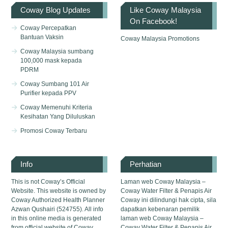
Coway Blog Updates
Like Coway Malaysia
On Facebook!
Coway Percepatkan
Bantuan Vaksin
Coway Malaysia Promotions
Coway Malaysia sumbang
100,000 mask kepada
PDRM
Coway Sumbang 101 Air
Purifier kepada PPV
Coway Memenuhi Kriteria
Kesihatan Yang Diluluskan
Promosi Coway Terbaru
Info
Perhatian
This is not Coway’s Official
Laman web Coway Malaysia –
Website. This website is owned by
Coway Water Filter & Penapis Air
Coway Authorized Health Planner
Coway ini dilindungi hak cipta, sila
Azwan Qushairi (524755). All info
dapatkan kebenaran pemilik
in this online media is generated
laman web Coway Malaysia –
from official website of Coway
Coway Water Filter & Penapis Air